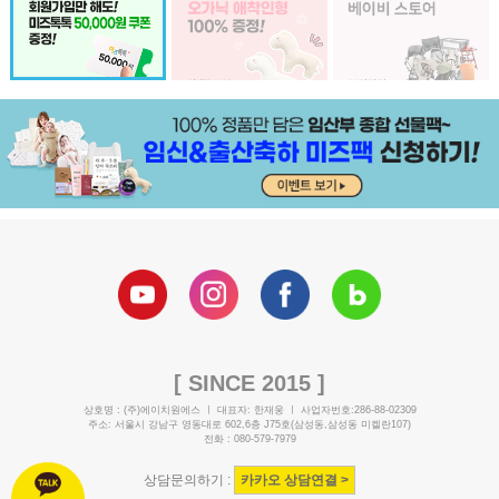
[ SINCE 2015 ]
상호명 : (주)에이치원에스 ㅣ 대표자: 한재웅 ㅣ 사업자번호:286-88-02309
주소: 서울시 강남구 영동대로 602,6층 J75호(삼성동,삼성동 미켈란107)
전화 : 080-579-7979
상담문의하기 :
카카오 상담연결 >