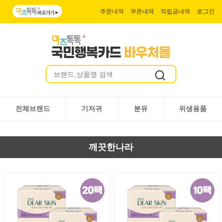
주문내역
쿠폰내역
적립금내역
로그인
전체브랜드
기저귀
분유
위생용품
깨끗한나라