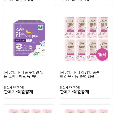
[깨끗한나라] 순수한면 입
[깨끗한나라] 건강한 순수
는 오버나이트 뉴 특대형
한면 유기농 순면 탐폰 레
8매 x 1팩
귤러 8개입 x 16팩
정상가:14,300원
정상가:93,600원
판매가:
회원공개
판매가:
회원공개