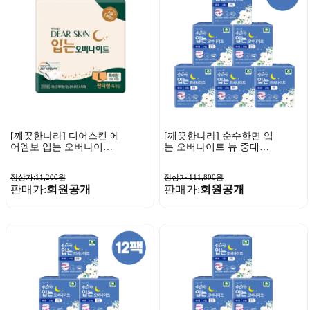
[깨끗한나라] 디어스킨 에
[깨끗한나라] 순수한면 입
어엠보 입는 오버나이트
는 오버나이트 뉴 중대형
특대형 4매 x 1팩
4매 x 24팩
정상가:11,200원
정상가:111,800원
판매가:
회원공개
판매가:
회원공개